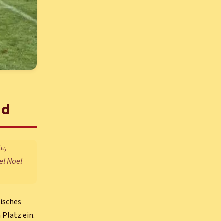
nd
e,
el Noel
äisches
 Platz ein.