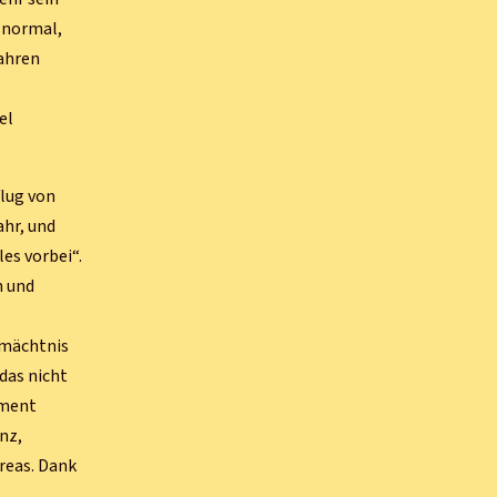
s normal,
Jahren
el
flug von
ahr, und
es vorbei“.
n und
rmächtnis
das nicht
oment
nz,
areas. Dank