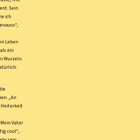
ent. Sein
ne ich
genauso“,
zen Leben
als ein
en Wurzeln.
atürlich.
die
hen. „An
 Heiterkeit
„Mein Vater
tig cool“,
sehr sein