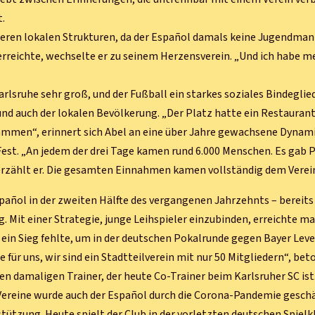
t.
nderen lokalen Strukturen, da der Español damals keine Jugendma
 erreichte, wechselte er zu seinem Herzensverein. „Und ich habe m
rlsruhe sehr groß, und der Fußball ein starkes soziales Bindegli
 auch der lokalen Bevölkerung. „Der Platz hatte ein Restaurant
men“, erinnert sich Abel an eine über Jahre gewachsene Dynami
 Fest. „An jedem der drei Tage kamen rund 6.000 Menschen. Es gab P
erzählt er. Die gesamten Einnahmen kamen vollständig dem Verei
spañol in der zweiten Hälfte des vergangenen Jahrzehnts – bereits
g. Mit einer Strategie, junge Leihspieler einzubinden, erreichte m
 ein Sieg fehlte, um in der deutschen Pokalrunde gegen Bayer Lev
e für uns, wir sind ein Stadtteilverein mit nur 50 Mitgliedern“, bet
den damaligen Trainer, der heute Co-Trainer beim Karlsruher SC ist
e Vereine wurde auch der Español durch die Corona-Pandemie gesch
tützung. Heute spielt der Club in der vorletzten deutschen Spielk