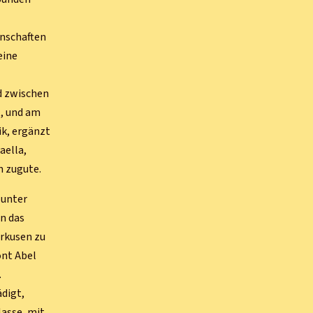
nnschaften
eine
ed zwischen
, und am
k, ergänzt
aella,
n zugute.
 unter
an das
erkusen zu
ont Abel
.
ädigt,
lasse, mit