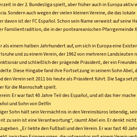
zeit in der 2. Bundesliga spielt, aber früher auch in Europa aktiv 
a. Sondern auch wegen der vielen kleinen Vereine, die das lokale
r davon ist der FC Español. Schon sein Name verweist auf seine He
er Familientradition, die in der ponteareanischen Pfarrgemeinde X
r als einem halben Jahrhundert auf, um sich in Europa eine Existe
rlsruhe und zu einem Verein, der 1962 von mehreren Landsleuten 
nktionär und schließlich der prägende Präsident, der ein Freunde
delte. Diese Hingabe fand ihre Fortsetzung in seinem Sohn Abel, 
d den Verein seit 2011 bis heute als Präsident führt. Die Saga setzt
er für die Mannschaft spielt.
ein: Er war fast 40 Jahre Teil des Español, und all das hier mache 
añol und Sohn von Delfín
riger Sohn hält sein Vermächtnis in den Vereinsbüros lebendig, sei
ent zu sein ist eine Verantwortung“, räumt Abel ein. Er denkt nicht
zugeben. „Er liebte den Fußball und den Verein. Er war fast 40 Jah
t lebt zwischen Erinnerungen, die untrennbar mit einem Verein ve