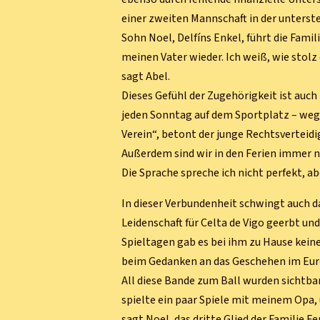
einer zweiten Mannschaft in der untersten
Sohn Noel, Delfíns Enkel, führt die Famil
meinen Vater wieder. Ich weiß, wie stolz 
sagt Abel.
Dieses Gefühl der Zugehörigkeit ist auch
jeden Sonntag auf dem Sportplatz – wege
Verein“, betont der junge Rechtsverteid
Außerdem sind wir in den Ferien immer nac
Die Sprache spreche ich nicht perfekt, abe
In dieser Verbundenheit schwingt auch d
Leidenschaft für Celta de Vigo geerbt un
Spieltagen gab es bei ihm zu Hause keine 
beim Gedanken an das Geschehen im Euro
All diese Bande zum Ball wurden sichtba
spielte ein paar Spiele mit meinem Opa, 
sagt Noel, das dritte Glied der Familie Fe