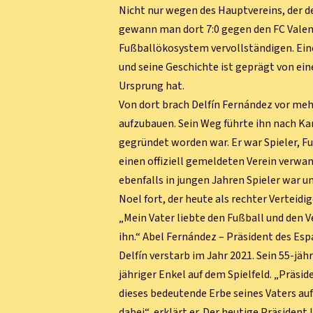
Nicht nur wegen des Hauptvereins, der der
gewann man dort 7:0 gegen den FC Valenci
Fußballökosystem vervollständigen. Eine
und seine Geschichte ist geprägt von ein
Ursprung hat.
Von dort brach Delfín Fernández vor meh
aufzubauen. Sein Weg führte ihn nach Ka
gegründet worden war. Er war Spieler, Fu
einen offiziell gemeldeten Verein verwan
ebenfalls in jungen Jahren Spieler war un
Noel fort, der heute als rechter Verteidig
„Mein Vater liebte den Fußball und den Ver
ihn.“ Abel Fernández – Präsident des Esp
Delfín verstarb im Jahr 2021. Sein 55-jäh
jähriger Enkel auf dem Spielfeld. „Präsid
dieses bedeutende Erbe seines Vaters auf
dabei“, erklärt er. Der heutige Präsiden