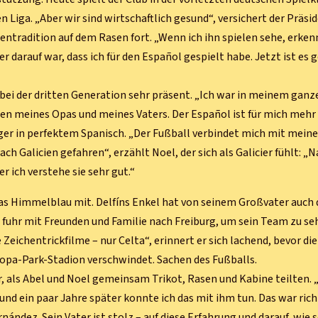
 Liga. „Aber wir sind wirtschaftlich gesund“, versichert der Präsid
ientradition auf dem Rasen fort. „Wenn ich ihn spielen sehe, erken
er darauf war, dass ich für den Español gespielt habe. Jetzt ist es 
 bei der dritten Generation sehr präsent. „Ich war in meinem gan
n meines Opas und meines Vaters. Der Español ist für mich mehr 
iger in perfektem Spanisch. „Der Fußball verbindet mich mit mein
h Galicien gefahren“, erzählt Noel, der sich als Galicier fühlt: „N
r ich verstehe sie sehr gut.“
as Himmelblau mit. Delfíns Enkel hat von seinem Großvater auch 
d fuhr mit Freunden und Familie nach Freiburg, um sein Team zu se
Zeichentrickfilme – nur Celta“, erinnert er sich lachend, bevor die
pa-Park-Stadion verschwindet. Sachen des Fußballs.
r, als Abel und Noel gemeinsam Trikot, Rasen und Kabine teilten. 
und ein paar Jahre später konnte ich das mit ihm tun. Das war rich
rnández. Sein Vater ist stolz – auf diese Erfahrung und darauf, wie 