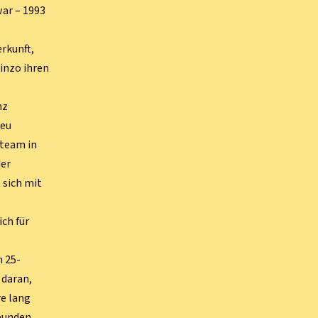
war – 1993
rkunft,
inzo ihren
nz
neu
steam in
der
 sich mit
ich für
n 25-
 daran,
re lang
rbunden