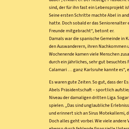
sind, der für ihn fast ein Lebensprojekt is
Seine ersten Schritte machte Abel in a
hatte. Doch sobald er das Seniorenalter
Freunde mitgebracht“, betont er.
Damals war die spanische Gemeinde in Ka
den Auswanderern, ihren Nachkommen und
Wochenende kamen viele Menschen zusam
durch ein jährliches, sehr gut besuchtes
Calamari … ganz Karlsruhe kannte es“, 
Es waren gute Zeiten. So gut, dass der E
Abels Präsidentschaft – sportlich aufstie
Niveau der damaligen dritten Liga. Sogar
spielen. „Das sind unglaubliche Erlebniss
und erinnert sich an Sirus Motekallemi, 
Doch alles geht vorbei. Wie viele ander
ebenso durch fehlende finanzielle Unters