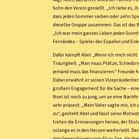
Sohn den Verein genießt. „Ich liebe es, i
dass jeden Sommer sieben oder zehn Spie
dieselbe Gruppe zusammen. Das ist das B
„Ich war mein ganzes Leben jeden Sonntag
Fernández – Spieler des Español und Enke
Dafür kämpft Abel. „Wenn ich mich nicht 
Traurigkeit. „Man muss Plätze, Schiedsri
jemand muss das finanzieren.“ Freunde h
Dabei erwähnt er seinen Vizepräsidente
großem Engagement für die Sache – eine 
Noel ist noch zu jung, um an eine Nachf
sehr präsent. „Mein Vater sagte mir, ich
zu“, gesteht Abel und fasst seine Motiva
treten die Erinnerungen hervor, der Stol
solange es in den Herzen weiterlebt. Des
drei Generationen vom Fluss Tea, die ihr