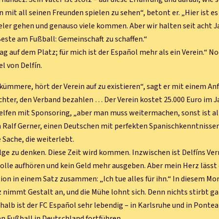
hn mit all seinen Freunden spielen zu sehen“, betont er. „Hier ist e
ler gehen und genauso viele kommen. Aber wir halten seit acht 
este am Fußball: Gemeinschaft zu schaffen.“
 auf dem Platz; für mich ist der Español mehr als ein Verein.“ No
l von Delfín.
kümmere, hört der Verein auf zu existieren“, sagt er mit einem An
chter, den Verband bezahlen … Der Verein kostet 25.000 Euro im J
elfen mit Sponsoring, „aber man muss weitermachen, sonst ist all
n Ralf Gerner, einen Deutschen mit perfekten Spanischkenntnisse
Sache, die weiterlebt.
olge zu denken. Diese Zeit wird kommen. Inzwischen ist Delfíns Ve
 solle aufhören und kein Geld mehr ausgeben. Aber mein Herz lässt 
tion in einem Satz zusammen: „Ich tue alles für ihn.“ In diesem M
z nimmt Gestalt an, und die Mühe lohnt sich. Denn nichts stirbt ga
halb ist der FC Español sehr lebendig – in Karlsruhe und in Ponte
en Fußball in Deutschland fortführen.